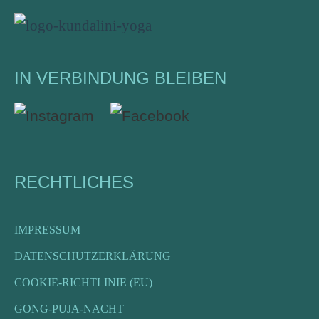
t
e
l
IN VERBINDUNG BLEIBEN
a
s
s
e
RECHTLICHES
d
i
IMPRESSUM
e
DATENSCHUTZERKLÄRUNG
s
COOKIE-RICHTLINIE (EU)
e
GONG-PUJA-NACHT
s